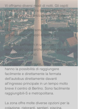
Vi offriamo diversi modi di notti. Gli ospiti
possono scegliere tra tre appartamenti
completamente attrezzati o affitto della
sala.
I Ela appartamenti sono ideali per aziende,
privati, coppie, gruppi o famiglie.
Abbiamo befindetn in una zona
residenziale con parcheggio sempre a
disposizione (gratis).
La posizione è centrale, così i nostri ospiti
hanno la possibilità di raggiungere
facilmente e direttamente la fermata
dell'autobus direttamente davanti
all'ingresso principale in un tempo molto
breve il centro di Berlino. Sono facilmente
raggiungibili-S e metropolitana.
La zona offre molte diverse opzioni per la
colazione, ristoranti, sentieri, piscina,