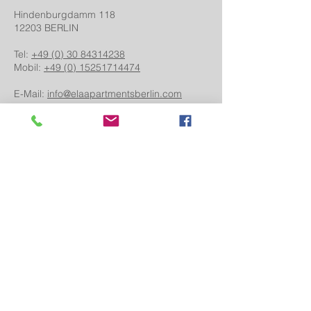
Hindenburgdamm 118
12203 BERLIN
Tel:
+49 (0) 30 84314238
Mobil
:
+49 (0) 15251714474
E-Mail:
info@elaapartmentsberlin.com