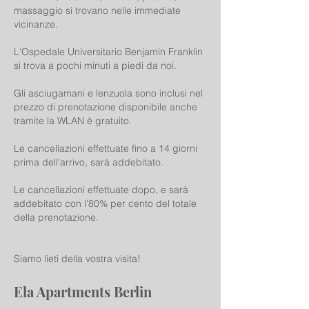
massaggio si trovano nelle immediate
vicinanze.
L'Ospedale Universitario Benjamin Franklin
si trova a pochi minuti a piedi da noi.
Gli asciugamani e lenzuola sono inclusi nel
prezzo di prenotazione disponibile anche
tramite la WLAN è gratuito.
Le cancellazioni effettuate fino a 14 giorni
prima dell'arrivo, sarà addebitato.
Le cancellazioni effettuate dopo, e sarà
addebitato con l'80% per cento del totale
della prenotazione.
Siamo lieti della vostra visita!
Ela Apartments Berlin