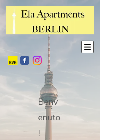
Benv
enuto
!