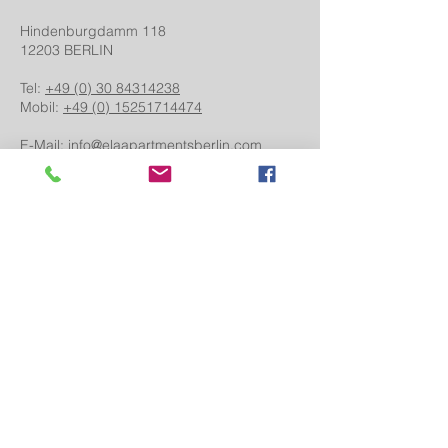
Hindenburgdamm 118
12203 BERLIN
Tel:
+49 (0) 30 84314238
Mobil:
+49 (0) 15251714474
E-Mail:
info@elaapartmentsberlin.com