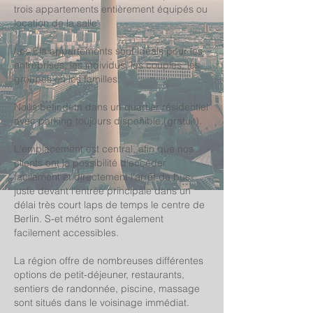
trois appartements entièrement équipés ou
location de la salle.
Les Ela appartements sont idéals pour les
entreprises, les individus, les couples, les
groupes ou les familles.
Nous befindetn dans un quartier résidentiel
avec parking toujours disponible (gratuit).
L'emplacement est central, afin que nos
clients ont la possibilité d'accéder
facilement et directement l'arrêt de bus
juste devant l'entrée principale dans un
délai très court laps de temps le centre de
Berlin. S-et métro sont également
facilement accessibles.
La région offre de nombreuses différentes
options de petit-déjeuner, restaurants,
sentiers de randonnée, piscine, massage
sont situés dans le voisinage immédiat.