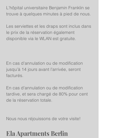
L'hôpital universitaire Benjamin Franklin se
trouve à quelques minutes à pied de nous.
Les serviettes et les draps sont inclus dans
le prix de la réservation également
disponible via le WLAN est gratuite.
En cas d'annulation ou de modification
jusqu'à 14 jours avant l'arrivée, seront
facturés.
En cas d'annulation ou de modification
tardive, et sera chargé de 80% pour cent
de la réservation totale.
Nous nous réjouissons de votre visite!
Ela Apartments Berlin